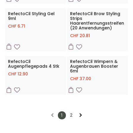
RefectoCil Styling Gel
RefectoCil Brow Styling
9ml
Strips
Haarentfernungsstreifen
CHF
6.71
(20 Anwendungen)
CHF
20.81
RefectoCil
RefectoCil Wimpern &
Augenpflegepads 4 Stk
Augenbrauen Booster
6ml
CHF
12.90
CHF
37.00
1
2