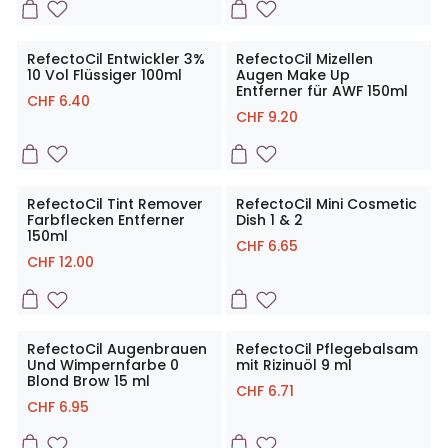
RefectoCil Entwickler 3%
RefectoCil Mizellen
10 Vol Flüssiger 100ml
Augen Make Up
Entferner für AWF 150ml
CHF
6.40
CHF
9.20
RefectoCil Tint Remover
RefectoCil Mini Cosmetic
Farbflecken Entferner
Dish 1 & 2
150ml
CHF
6.65
CHF
12.00
RefectoCil Augenbrauen
RefectoCil Pflegebalsam
Und Wimpernfarbe 0
mit Rizinuöl 9 ml
Blond Brow 15 ml
CHF
6.71
CHF
6.95