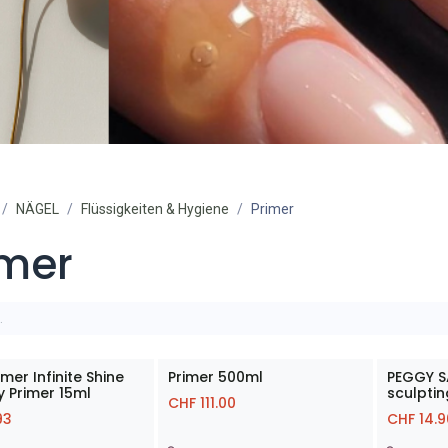
NÄGEL
Flüssigkeiten & Hygiene
Primer
imer
rimer Infinite Shine
Primer 500ml
PEGGY S
y Primer 15ml
sculptin
CHF
111.00
93
CHF
14.9