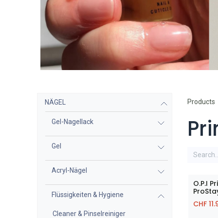
Products
NÄGEL
Pr
Gel-Nagellack
Gel
Acryl-Nägel
O.P.I P
ProSta
Flüssigkeiten & Hygiene
CHF
11.
Cleaner & Pinselreiniger