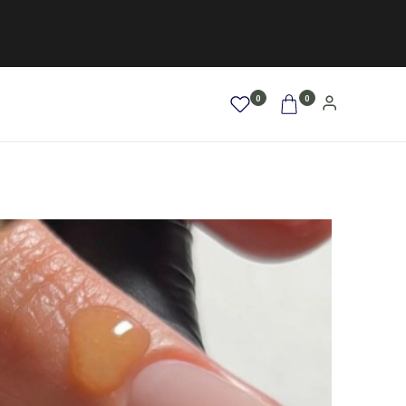
0
0
AFRO / LOCKEN
SALE %
NEW