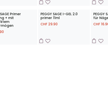
SAGE Primer
PEGGY SAGE I-GEL 2.0
PEGGY SA
ng + mit
primer 11ml
für Näge
rktem
CHF
29.90
CHF
16.9
ermögen
.90