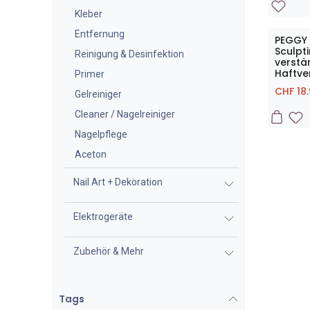
Kleber
Entfernung
PEGGY 
Sculpti
Reinigung & Desinfektion
verstä
Haftv
Primer
CHF
18
Gelreiniger
Cleaner / Nagelreiniger
Nagelpflege
Aceton
Nail Art + Dekoration
Elektrogeräte
Zubehör & Mehr
Tags