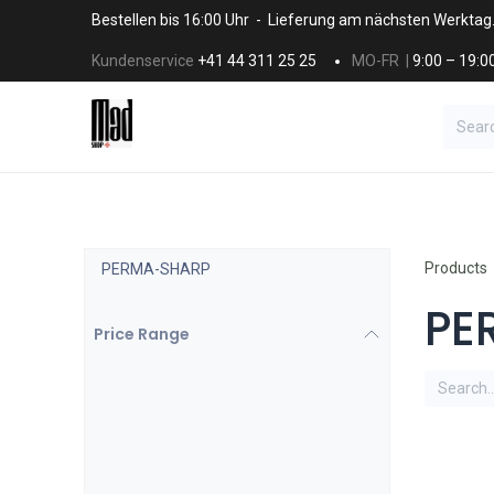
Skip to Content
Bestellen bis 16:00 Uhr - Lieferung am nächsten Werktag
Kundenservice
+41 44 311 25 25
MO-FR |
9:00 – 19:0
BRANDS
HAAR
SALON SUPPLI
Products
PERMA-SHARP
PE
Price Range