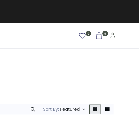
0
0
AFRO / LOCKEN
SALE %
NEW
Sort By:
Featured